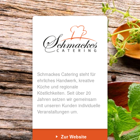
Schmackes Catering steht für
ehrliches Handwerk, kreative
Küche und regionale
Köstlichkeiten. Seit über 20
Jahren setzen wir gemeinsam
mit unseren Kunden individuelle
Veranstaltungen um.
Zur Website