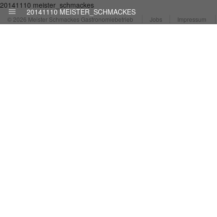
20141110 meister_schmackes
20141110 MEISTER_SCHMACKES
© 2026 Meister Schmackes Gastronomiebetrieb
Jobs
Impressum