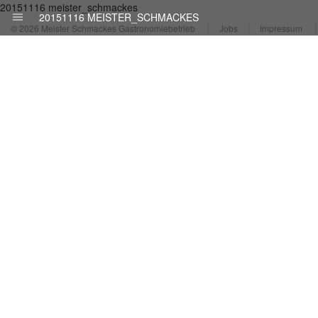
20151116 meister_schmackes
20151116 MEISTER_SCHMACKES
© 2026 Meister Schmackes Gastronomiebetrieb
Jobs
Impressum