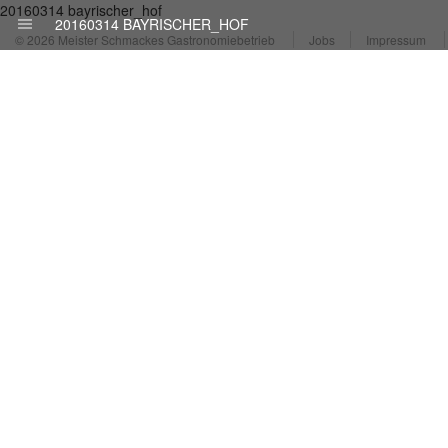
20160314 bayrischer_hof
20160314 BAYRISCHER_HOF
© 2026 Meister Schmackes Gastronomiebetrieb
Jobs
Impressum