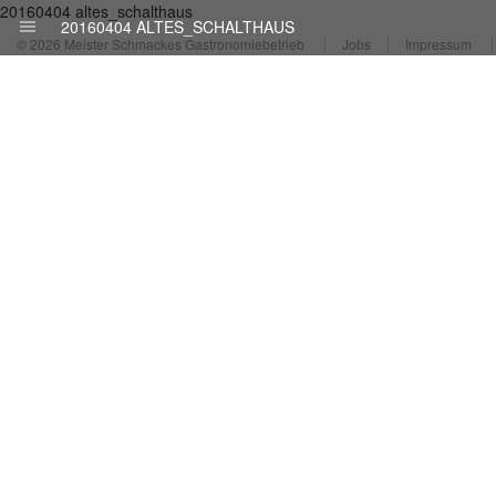
20160404 altes_schalthaus
20160404 ALTES_SCHALTHAUS
© 2026 Meister Schmackes Gastronomiebetrieb
Jobs
Impressum