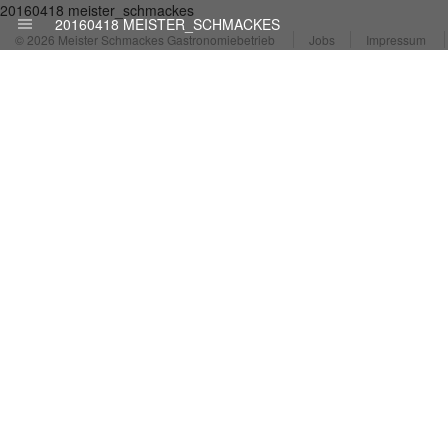
20160418 meister_schmackes
20160418 MEISTER_SCHMACKES
© 2026 Meister Schmackes Gastronomiebetrieb
Jobs
Impressum