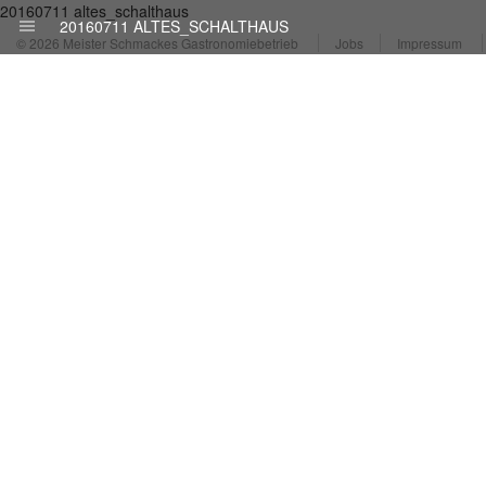
20160711 altes_schalthaus
20160711 ALTES_SCHALTHAUS
© 2026 Meister Schmackes Gastronomiebetrieb
Jobs
Impressum