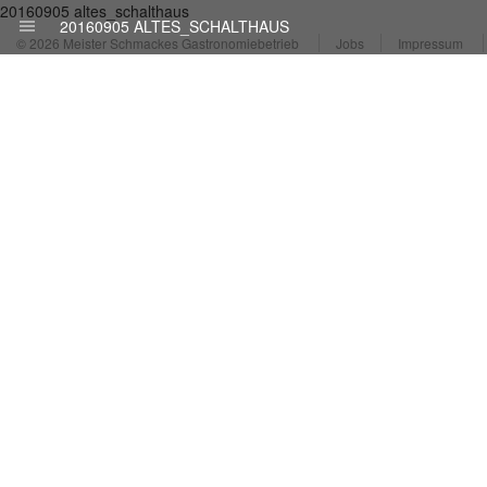
20160905 altes_schalthaus
20160905 ALTES_SCHALTHAUS
© 2026 Meister Schmackes Gastronomiebetrieb
Jobs
Impressum