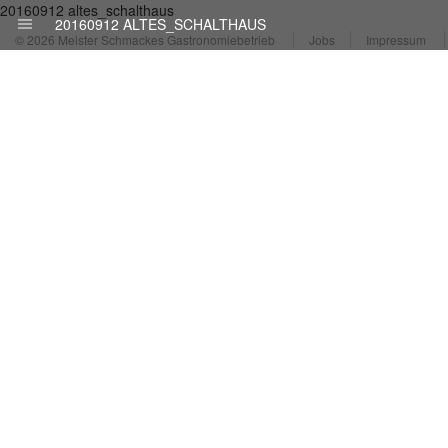
20160912 altes_schalthaus
20160912 ALTES_SCHALTHAUS
© 2026 Meister Schmackes Gastronomiebetrieb
Jobs
Impressum