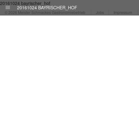
20161024 bayrischer_hof
20161024 BAYRISCHER_HOF
© 2026 Meister Schmackes Gastronomiebetrieb
Jobs
Impressum