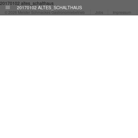
20170102 altes_schalthaus
20170102 ALTES_SCHALTHAUS
© 2026 Meister Schmackes Gastronomiebetrieb
Jobs
Impressum