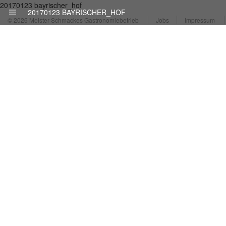
20170123 bayrischer_hof
20170123 BAYRISCHER_HOF
© 2026 Meister Schmackes Gastronomiebetrieb
Jobs
Impressum