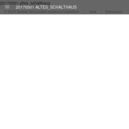
20170501 altes_schalthaus
20170501 ALTES_SCHALTHAUS
© 2026 Meister Schmackes Gastronomiebetrieb
Jobs
Impressum