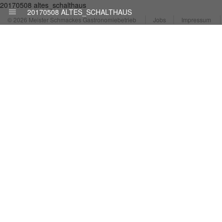
20170508 altes_schalthaus
20170508 ALTES_SCHALTHAUS
© 2026 Meister Schmackes Gastronomiebetrieb
Jobs
Impressum