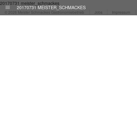
20170731 meister_schmackes
20170731 MEISTER_SCHMACKES
© 2026 Meister Schmackes Gastronomiebetrieb
Jobs
Impressum