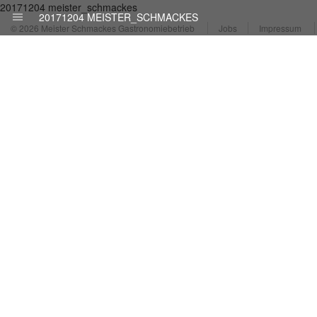
20171204 meister_schmackes
20171204 MEISTER_SCHMACKES
© 2026 Meister Schmackes Gastronomiebetrieb
Jobs
Impressum