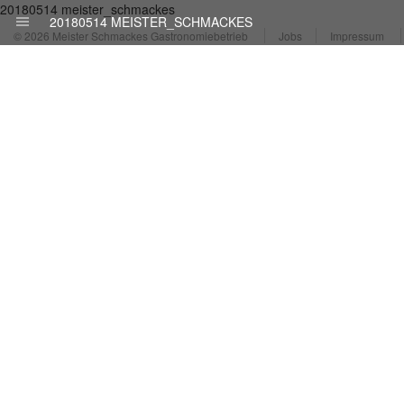
20180514 meister_schmackes
20180514 MEISTER_SCHMACKES
© 2026 Meister Schmackes Gastronomiebetrieb
Jobs
Impressum