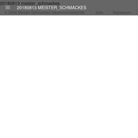
20180813 meister_schmackes
20180813 MEISTER_SCHMACKES
© 2026 Meister Schmackes Gastronomiebetrieb
Jobs
Impressum