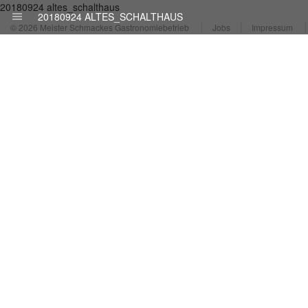
20180924 altes_schalthaus
20180924 ALTES_SCHALTHAUS
© 2026 Meister Schmackes Gastronomiebetrieb
Jobs
Impressum