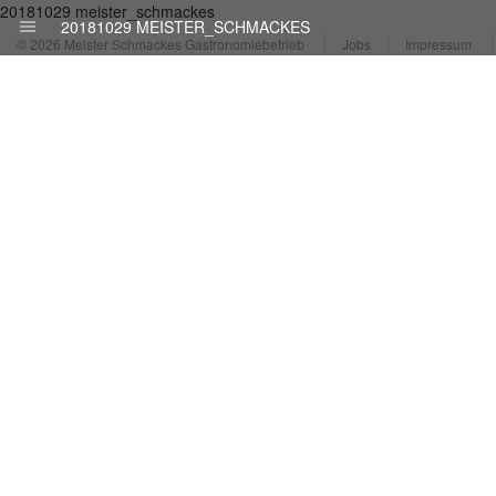
20181029 meister_schmackes
20181029 MEISTER_SCHMACKES
© 2026 Meister Schmackes Gastronomiebetrieb
Jobs
Impressum