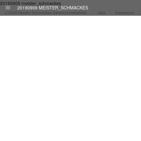
20190909 meister_schmackes
20190909 MEISTER_SCHMACKES
© 2026 Meister Schmackes Gastronomiebetrieb
Jobs
Impressum