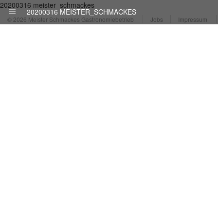
20200316 meister_schmackes
20200316 MEISTER_SCHMACKES
© 2026 Meister Schmackes Gastronomiebetrieb
Jobs
Impressum