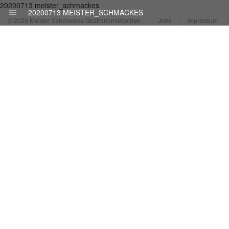
20200713 meister_schmackes
20200713 MEISTER_SCHMACKES
© 2026 Meister Schmackes Gastronomiebetrieb
Jobs
Impressum