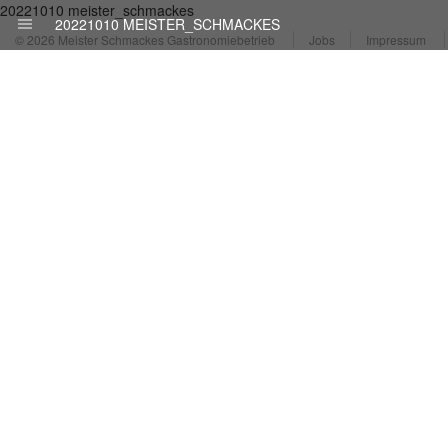
20221010 meister_schmackes
20221010 MEISTER_SCHMACKES
© 2026 Meister Schmackes Gastronomiebetrieb
Jobs
Impressum