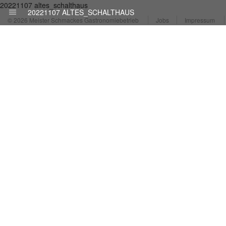
20221107 altes_schalthaus
20221107 ALTES_SCHALTHAUS
© 2026 Meister Schmackes Gastronomiebetrieb
Jobs
Impressum