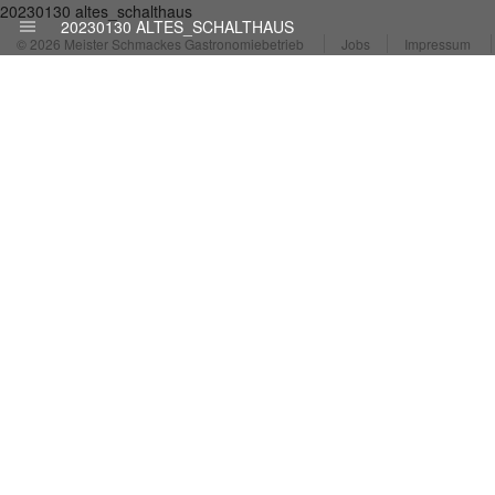
20230130 altes_schalthaus
20230130 ALTES_SCHALTHAUS
© 2026 Meister Schmackes Gastronomiebetrieb
Jobs
Impressum