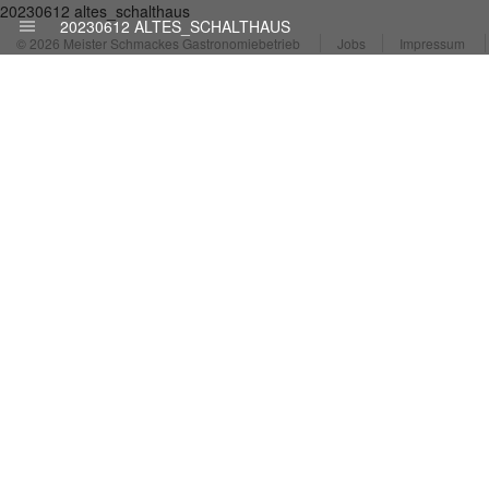
20230612 altes_schalthaus
20230612 ALTES_SCHALTHAUS
© 2026 Meister Schmackes Gastronomiebetrieb
Jobs
Impressum