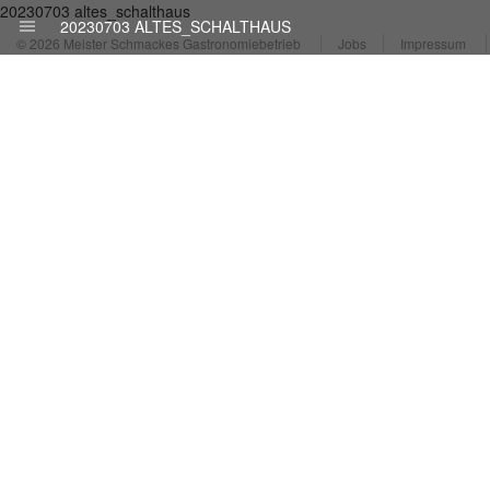
20230703 altes_schalthaus
20230703 ALTES_SCHALTHAUS
© 2026 Meister Schmackes Gastronomiebetrieb
Jobs
Impressum