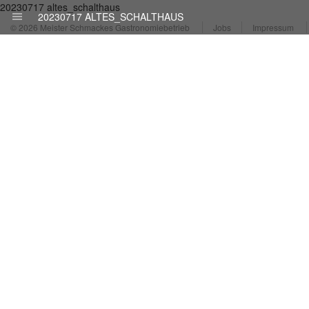
20230717 altes_schalthaus
20230717 ALTES_SCHALTHAUS
© 2026 Meister Schmackes Gastronomiebetrieb
Jobs
Impressum