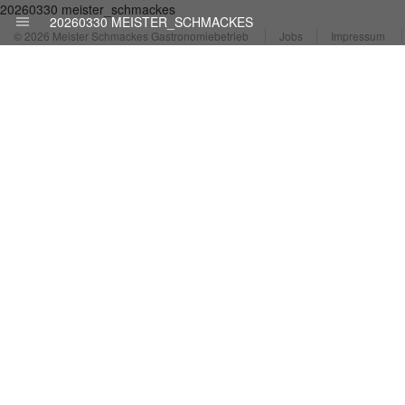
20260330 meister_schmackes
20260330 MEISTER_SCHMACKES
© 2026 Meister Schmackes Gastronomiebetrieb
Jobs
Impressum